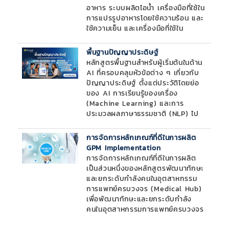
อาหาร ระบบผลิตไอน้ำ เครื่องมือที่ใช้ใน
การแปรรูปอาหารโดยใช้ความร้อน และ
ใช้ความเย็น และเครื่องมือที่ใช้ใน
กระบวนการฆ่าเชื้อในอุตสาหกรรม
อาหาร เครื่องมือที่ใช้ในกระบวนการ
พื้นฐานปัญญาประดิษฐ์
หมัก การออกแบบเครื่องจักรอาหารที่
หลักสูตรพื้นฐานสำหรับผู้เริ่มต้นในด้าน
ถูกสุขลักษณะ หุ่นยนต์ในอุตสาหกรรม
AI ที่ครอบคลุมหัวข้อต่าง ๆ เกี่ยวกับ
อาหาร Working principle,
ปัญญาประดิษฐ์ ตั้งแต่ประวัติโดยย่อ
component and usability of food
ของ AI การเรียนรู้ของเครื่อง
mixer, transportation equipment
(Machine Learning) และการ
for food product, steam
ประมวลผลภาษาธรรมชาติ (NLP) ไป
generator system, thermal
จนถึง AI สร้างสรรค์ (Generative
processing equipment,
AI) รวมถึงเทคนิคการสร้าง Prompt
การจัดการหลักเกณฑ์ที่ดีในการผลิต
refrigeration equipment for food
(Prompt Engineering) และการใช้
GPM Implementation
industry, pasteurization and
งาน AI ในการสร้างเนื้อหา การค้นหา
การจัดการหลักเกณฑ์ที่ดีในการผลิต
sterilization equipment in food
และการเสริมประสิทธิภาพการทำงาน
เป็นส่วนหนึ่งของหลักสูตรพัฒนาทักษะ
processing, fermenter, hygienic
ด้วย Microsoft Copilot โดยเน้นที่ AI
และยกระดับกำลังคนในอุตสาหกรรม
designed in food equipment,
ที่มีความรับผิดชอบ (Responsible AI)
การแพทย์ครบวงจร (Medical Hub)
robot in food industry
และวิธีที่ AI เปลี่ยนแปลงโลก พร้อมทั้ง
เพื่อพัฒนาทักษะและยกระดับกำลัง
ส่งเสริมเทคโนโลยี AI ที่สามารถเข้าถึง
คนในอุตสาหกรรมการแพทย์ครบวงจร
ได้และเป็นประโยชน์สำหรับทุกคน
(Medical Hub) ด้วยแพลตฟอร์มการ